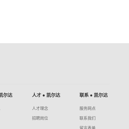
 凯尔达
人才 ● 凯尔达
联系 ● 凯尔达
讯
人才理念
服务网点
闻
招聘岗位
联系我们
留言表单