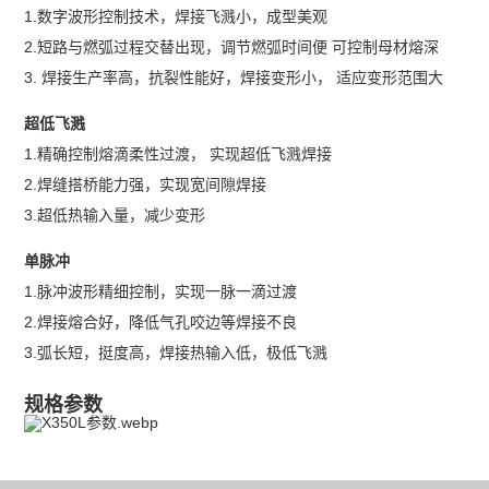
1.数字波形控制技术，焊接飞溅小，成型美观
2.短路与燃弧过程交替出现，调节燃弧时间便 可控制母材熔深
3. 焊接生产率高，抗裂性能好，焊接变形小， 适应变形范围大
超低⻜溅
1.精确控制熔滴柔性过渡， 实现超低飞溅焊接
2.焊缝搭桥能力强，实现宽间隙焊接
3.超低热输入量，减少变形
单脉冲
1.脉冲波形精细控制，实现一脉一滴过渡
2.焊接熔合好，降低气孔咬边等焊接不良
3.弧长短，挺度高，焊接热输入低，极低飞溅
规格参数